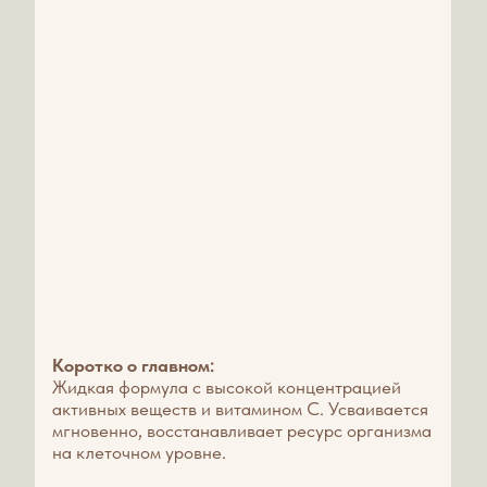
Узнать подробнее
ПАРОВАЯ МИНИ-САУНА
«АЛТАЙ»
1 сеанс -
700р
Кедровая бочка — это древняя традиция,
нашедшая научное подтверждение. Кедр по
праву называют деревом-фармацевтом: при
нагревании его древесина выделяет
фитонциды, мощные природные антисептики.
Особенность нашей процедуры — в
использовании целебного пара на основе
специально подобранных травяных отваров и
пантового концентрата.
Мы предлагаем сеансы разной
направленности: детокс, коррекция веса,
восстановление для опорно-двигательного