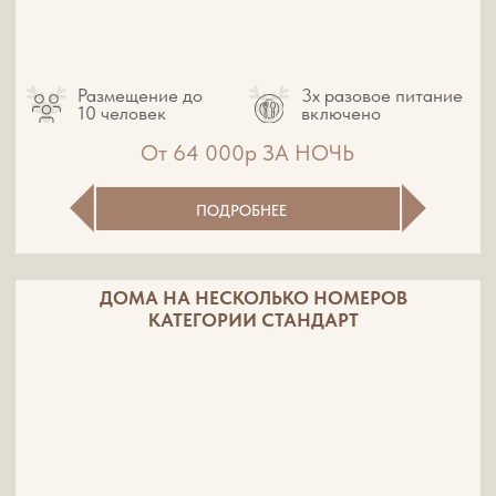
Узнать подробнее
ДОСУГ
На нашей базе отдыха каждый найдет
развлечения по душе.
Активных гостей ждут теннисный стол,
волейбольная площадка и тренажерный зал
под открытым небом.
Если вы ищете умиротворения, к вашим
услугам рыбалка.
Ну а кульминацией отдыха станет
восхождение на легендарную Гору Желаний: с
её вершины открывается незабываемый вид,
можно понаблюдать за грациозными
маралами и загадать самое заветное желание!