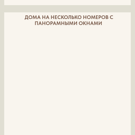
ПОДРОБНЕЕ
КЕДРОВЫЙ КОТТЕДЖ ДЛЯ БОЛЬШОЙ
КОМПАНИИ
Размещение до
3х разовое питание
10 человек
включено
От 64 000р ЗА НОЧЬ