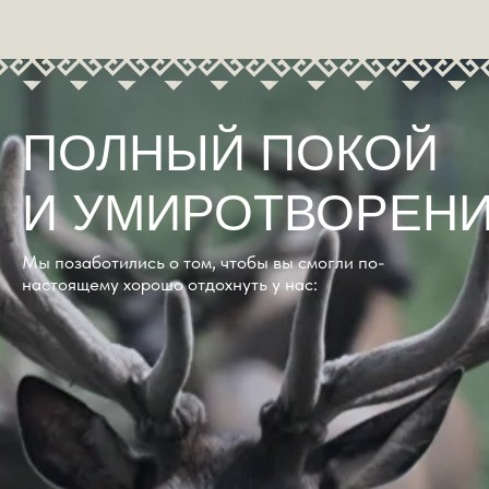
Не упустите шанс окунуться в атмосферу
комфорта и природы Алтая! Забронируйте
свой домик в Маральнике прямо сейчас и
подарите себе незабываемый отдых в
сердце живописного края. Места
ограничены — поспешите!
БРОНИРОВАТЬ ДОМ