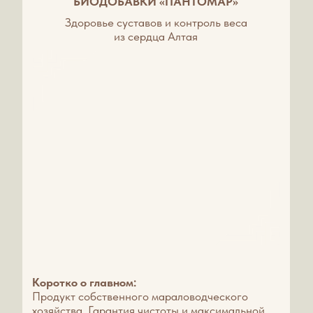
МАРАЛЬНИК
ОТЗЫВЫ
КОНТАКТЫ
ПРАВИЛА ПРОЖИВАНИЯ
ПУБЛИЧНАЯ ОФЕРТА
СОГЛАСИЕ НА ОБРАБОТКУ ПЕРСОНАЛЬНЫХ ДАННЫХ
ПОЛИТИКА КОНФИДЕНЦИАЛЬНОСТИ
АДРЕС МАРАЛЬНИКА НИКОЛЬСКОЕ:
Фактический адрес: Россия, Алтайский край,
Алтайский район, с. Никольское, ул. Светлая, 3