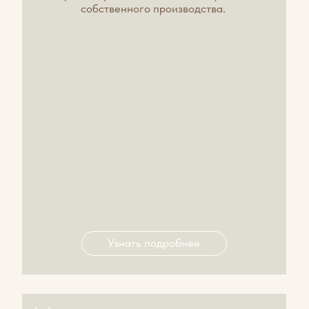
Увезите с собой не просто сувенир, а
подлинную силу Алтая.
ПАНТОГЕМАТОГЕН «ДАР АЛТАЯ»
Эликсир энергии и молодости
премиум-класса
Коротко о главном:
Жидкая формула с высокой концентрацией
активных веществ и витамином С. Усваивается
мгновенно, восстанавливает ресурс организма
на клеточном уровне.