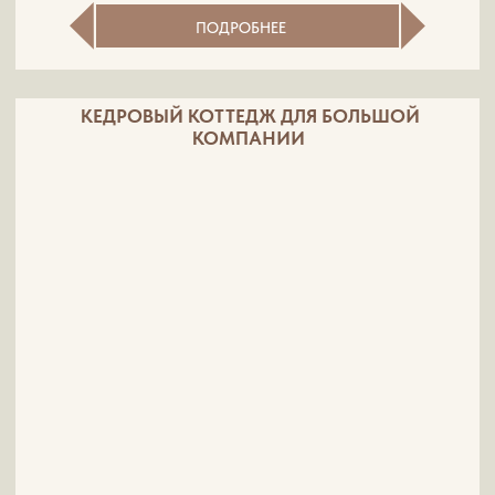
Узнать подробнее
ПАНТОВЫЕ ВАННЫ
Уникальная процедура, в основе которой
лежит использование концентрированного
отвара из молодых рогов (пантов) алтайского
марала.
Пантовые ванны способствуют, укреплению
иммунитета, повышению либидо и потенции,
увеличению выносливости и энергии, ускоряют
процесс восстановления после травм и
хирургических вмешательств.
1 сеанс -
2 200р