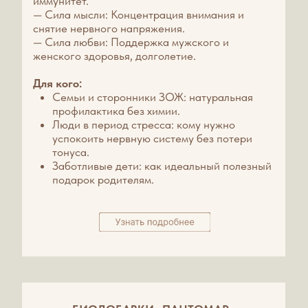
8-800-234-11-81
ЗВОНОК БЕСПЛАТНЫЙ
+7 (3854) 32-80-73
+7 (909) 503-77-79
E-mail: altamar22@bk.ru
ПРОЖИВАНИЕ
SPA-УСЛУГИ
РАЗВЛЕЧЕНИЯ
АКЦИИ