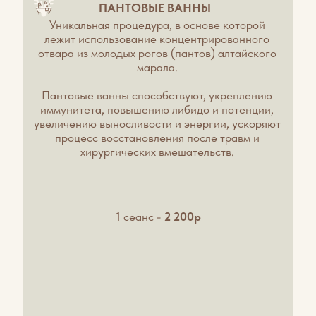
Эффект:
Мощный заряд энергии, крепкий иммунитет,
улучшение памяти и сексуальной активности.
Для кого:
Предприниматели и топ-менеджеры: кому
нужно сохранять фокус и продуктивность
при высоких нагрузках.
Жители мегаполисов: для борьбы с
хронической усталостью и «синдромом
выгорания».
Люди 45+: как эффективное средство для
замедления процессов старения.
ФИТОБАЛЬЗАМЫ «ЛЕГЕНДЫ АЛТАЯ»
Природная сила 15 алтайских трав
и экстракта пантов