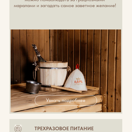
БИОДОБАВКИ «ПАНТОМАР»
Здоровье суставов и контроль веса
из сердца Алтая
Коротко о главном:
Продукт собственного мараловодческого
хозяйства. Гарантия чистоты и максимальной
концентрации кальция и аминокислот.
Эффект:
Ускорение метаболизма, контроль веса и