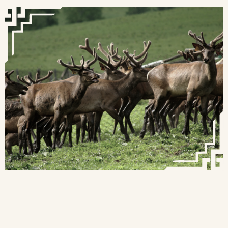
найдется вариант для любого настроения: от
уютной студии с панорамными окнами с видом на
озеро до просторного коттеджа для большой
компании. Выберите свой дом и ощутите подлинное
гостеприимство Алтая.
ДОМА-СТУДИИ С ВИДОМ НА ОЗЕРО
И СОБСТВЕННОЙ ТЕРАССОЙ
Размещение до
3х разовое питание