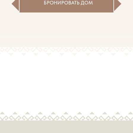
ПАНТОВЫЕ ВАННЫ
1 сеанс -
2 200р
Ваш путь к омоложению и жизненной силе -
наша ключевая процедура – пантовые ванны.
Мы используем панты с собственного
маральника, где маралы живут в идеальной
экосистеме Алтая. Отвар готовится
непосредственно при вас! Вы сможете
наблюдать за всем процессом, а наш
специалист подробно расскажет о пантах и их
уникальных свойствах.
Экстракт стимулирует обновление клеток,
укрепляет иммунную защиту и улучшает
состояние кожи. Процедура активизирует
обменные процессы, помогая бороться со
стрессом и переутомлением. Вас ждёт
устойчивый прилив энергии, повышенный тонус
и общее ощущение молодости и гармонии.