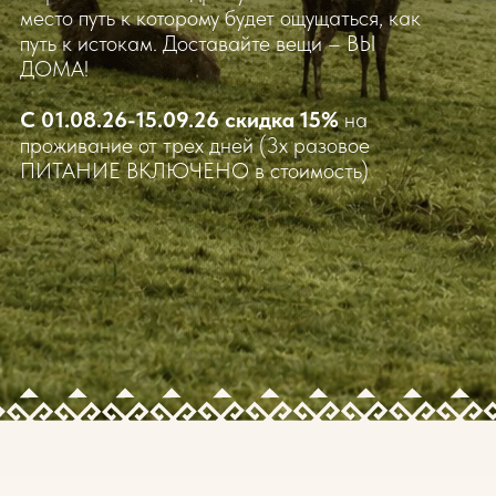
База отдыха работает с 24 мая по 15 сентября
Здесь, в соседстве с благородными
маралами, вы откроете для себя
легендарное пантооздоровление
—