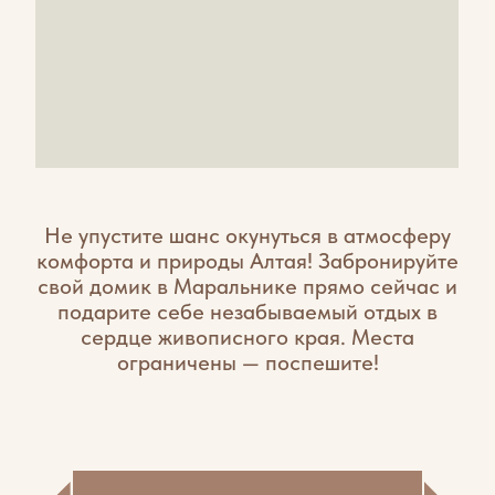
персональная консультация и возможность сразу
приобрести понравившиеся средства, но и всё
необходимое для отдыха — от свежего мороженого до
предметов первой необходимости.
ПЕРЕЙТИ В МАГАЗИН
ОЗДОРОВИТЕЛЬНЫЙ
ЦЕНТР
Уникальное предложение Оздоровительного центра
нашего маральника - Панты алтайского марала –
чудесный натуральный адаптогенный препарат, который
несет в себе мощную энергетику природы Горного Алтая,
сохраненную в первозданном виде.