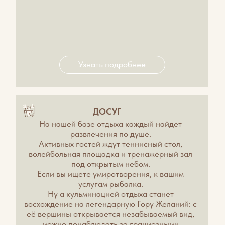
Коротко о главном:
Три узконаправленных безалкогольных
бальзама для комплексного оздоровления.
— Сила здоровья: Защита сердца и крепкий
иммунитет.
— Сила мысли: Концентрация внимания и
снятие нервного напряжения.
— Сила любви: Поддержка мужского и
женского здоровья, долголетие.
Для кого:
Семьи и сторонники ЗОЖ: натуральная
профилактика без химии.
Люди в период стресса: кому нужно
успокоить нервную систему без потери
тонуса.
Заботливые дети: как идеальный полезный
подарок родителям.