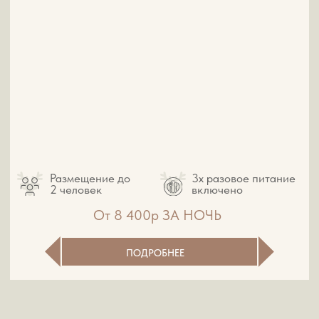
Узнать подробнее
ТРЕХРАЗОВОЕ ПИТАНИЕ
Питание включено - это наша философия
гостеприимства!
Ваше проживание уже включает питание. В
основе нашего стола — фермерские продукты
от проверенных алтайских хозяйств и главный
деликатес — маложирное, богатое белком
мясо марала. За вкус отвечает команда
поваров с 20-летним опытом, которая точно
знает, как угодить даже самому
взыскательному гостю.