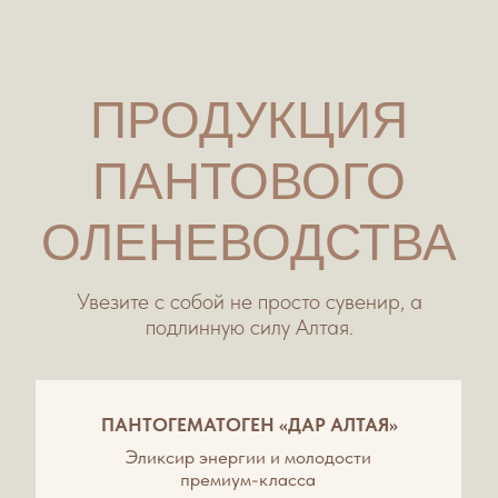
Узнать подробнее
МАССАЖ
Погрузитесь в атмосферу глубокого
расслабления и восстановления. Наша
команда профессиональных массажистов,
владеющая самыми актуальными техниками,
мастерски снимет мышечные зажимы и стресс.
Мы предлагаем различные методики: от
классического и релаксационного до
авторского массажа. Каждая процедура
подбирается индивидуально, чтобы принести
вам максимальную пользу и долгожданное
облегчение. Вы ощутите заботу в каждом
движении, а мягкая музыка и ароматы
дополнят гармонию момента. После сеанса вы
почувствуете, как обновлённая энергия
наполняет вас, а состояние покоя остаётся с
вами надолго.