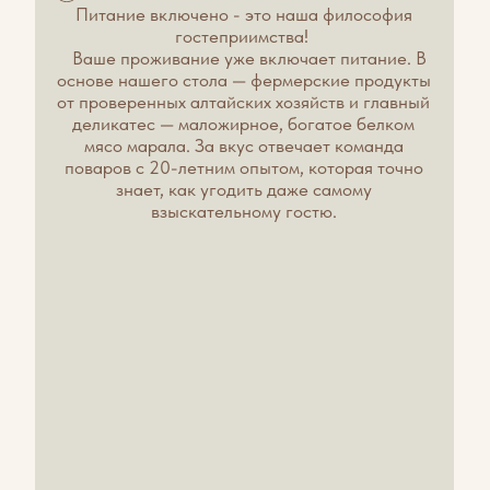
выносливость.
Для кого:
Спортсмены: для быстрого восстановления
после тренировок и защиты связок.
Девушки: кто следит за фигурой и хочет
ускорить метаболизм.
Люди с активным образом жизни: для
легкости движений и укрепления опорно-
двигательного аппарата.
На территории базы работает наш фирменный
магазин
, где представлена эксклюзивная продукция
марки «Алтамар», которую мы создаём сами — от
выращивания благородных маралов здесь
на маральнике «Никольское» до готового продукта.
Этот замкнутый цикл — наша гарантия: вы получаете
натуральный продукт и высочайшее качество в каждой
капле и грамме.
Со всем многообразием ассортимента и подробным
описанием вы можете ознакомиться на нашем
специализированном сайте.
А в магазине на территории базы вас ждёт не только